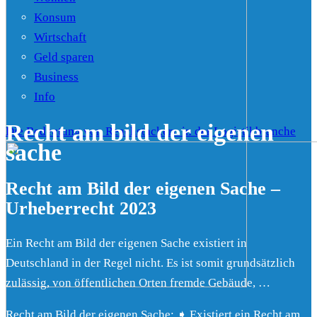
Konsum
Wirtschaft
Geld sparen
Business
Info
Recht am bild der eigenen
Die Bedeutung von Reachstackern in der Logistikbranche
sache
Recht am Bild der eigenen Sache –
Urheberrecht 2023
Ein Recht am Bild der eigenen Sache existiert in
Deutschland in der Regel nicht. Es ist somit grundsätzlich
zulässig, von öffentlichen Orten fremde Gebäude, …
Recht am Bild der eigenen Sache: ➧ Existiert ein Recht am