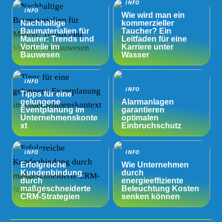
INFO
INFO
Wie wird man ein
Nachhaltige
kommerzieller
Baumaterialien für
Taucher? Ein
Maurer: Trends und
Leitfaden für eine
Vorteile im
Karriere unter
Bauwesen
Wasser
INFO
INFO
Tipps für eine
gelungene
Alarmanlagen
Eventplanung im
garantieren
Unternehmenskonte
optimalen
xt
Einbruchschutz
INFO
INFO
Erfolgreiche
Wie Unternehmen
Kundenbindung
durch
durch
energieeffiziente
maßgeschneiderte
Beleuchtung Kosten
CRM-Strategien
senken können