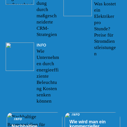
dung
Was kostet
durch
ein
maßgesch
Elektriker
neiderte
pro
CRM-
Stunde?
Strategien
Preise für
Stromdien
INFO
stleistunge
Wie
n
Unternehm
en durch
energieeffi
ziente
Beleuchtu
ng Kosten
senken
können
INFO
INFO
Wie wird man ein
Nachhaltige
kommerzieller