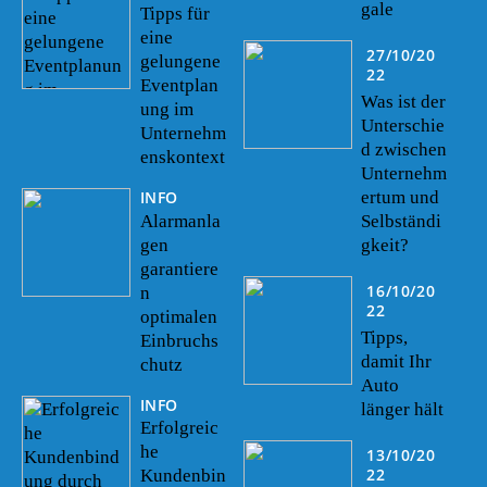
gale
Tipps für
eine
27/10/20
gelungene
22
Eventplan
Was ist der
ung im
Unterschie
Unternehm
d zwischen
enskontext
Unternehm
INFO
ertum und
Alarmanla
Selbständi
gen
gkeit?
garantiere
16/10/20
n
22
optimalen
Tipps,
Einbruchs
damit Ihr
chutz
Auto
INFO
länger hält
Erfolgreic
he
13/10/20
22
Kundenbin