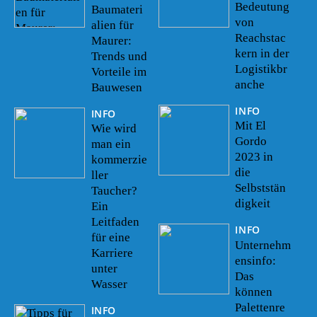
Bedeutung
Baumateri
von
alien für
Reachstac
Maurer:
kern in der
Trends und
Logistikbr
Vorteile im
anche
Bauwesen
INFO
INFO
Mit El
Wie wird
Gordo
man ein
2023 in
kommerzie
die
ller
Selbststän
Taucher?
digkeit
Ein
Leitfaden
INFO
für eine
Unternehm
Karriere
ensinfo:
unter
Das
Wasser
können
Palettenre
INFO