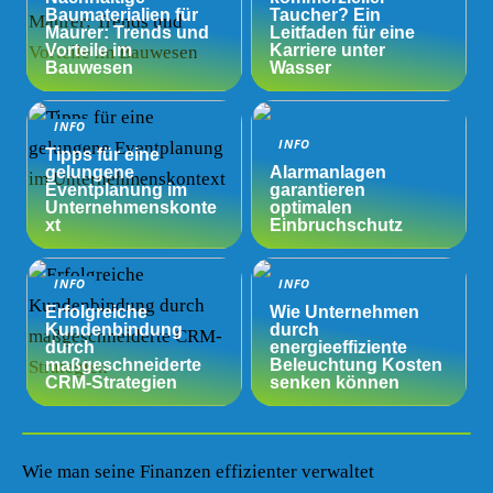
Baumaterialien für
Taucher? Ein
Maurer: Trends und
Leitfaden für eine
Vorteile im
Karriere unter
Bauwesen
Wasser
INFO
INFO
Tipps für eine
gelungene
Alarmanlagen
Eventplanung im
garantieren
Unternehmenskonte
optimalen
xt
Einbruchschutz
INFO
INFO
Erfolgreiche
Wie Unternehmen
Kundenbindung
durch
durch
energieeffiziente
maßgeschneiderte
Beleuchtung Kosten
CRM-Strategien
senken können
Wie man seine Finanzen effizienter verwaltet