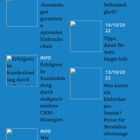
Alarmanla
Selbständi
gen
gkeit?
garantiere
16/10/20
n
22
optimalen
Tipps,
Einbruchs
damit Ihr
chutz
Auto
INFO
länger hält
Erfolgreic
he
13/10/20
22
Kundenbin
dung
Was kostet
durch
ein
maßgesch
Elektriker
neiderte
pro
CRM-
Stunde?
Strategien
Preise für
Stromdien
INFO
stleistunge
Wie