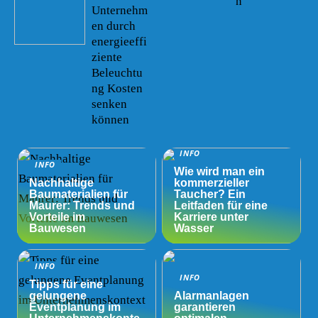
n
Unternehm
en durch
energieeffi
ziente
Beleuchtu
ng Kosten
senken
können
INFO
INFO
Wie wird man ein
Nachhaltige
kommerzieller
Baumaterialien für
Taucher? Ein
Maurer: Trends und
Leitfaden für eine
Vorteile im
Karriere unter
Bauwesen
Wasser
INFO
INFO
Tipps für eine
gelungene
Alarmanlagen
Eventplanung im
garantieren