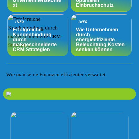
Unternehmenskonte
optimalen
xt
Einbruchschutz
INFO
INFO
Erfolgreiche
Wie Unternehmen
Kundenbindung
durch
durch
energieeffiziente
maßgeschneiderte
Beleuchtung Kosten
CRM-Strategien
senken können
Wie man seine Finanzen effizienter verwaltet