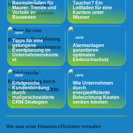
Baumaterialien für
Taucher? Ein
Maurer: Trends und
Leitfaden für eine
Vorteile im
Karriere unter
Bauwesen
Wasser
INFO
INFO
Tipps für eine
gelungene
Alarmanlagen
Eventplanung im
garantieren
Unternehmenskonte
optimalen
xt
Einbruchschutz
INFO
INFO
Erfolgreiche
Wie Unternehmen
Kundenbindung
durch
durch
energieeffiziente
maßgeschneiderte
Beleuchtung Kosten
CRM-Strategien
senken können
Wie man seine Finanzen effizienter verwaltet