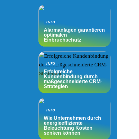
INFO
Alarmanlagen garantieren
optimalen
Einbruchschutz
INFO
Erfolgreiche
Kundenbindung durch
maßgeschneiderte CRM-
Strategien
INFO
Wie Unternehmen durch
energieeffiziente
Beleuchtung Kosten
senken können