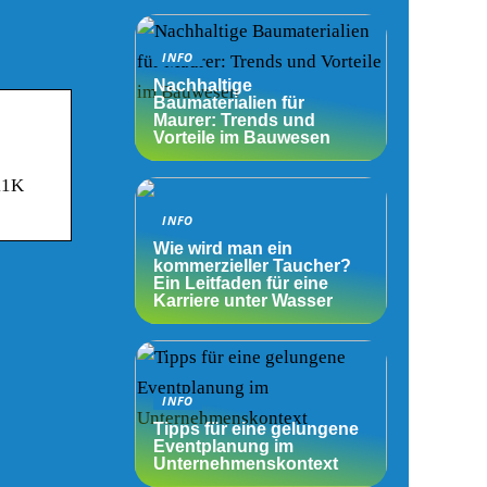
INFO
Nachhaltige
Baumaterialien für
Maurer: Trends und
Vorteile im Bauwesen
 11K
INFO
Wie wird man ein
kommerzieller Taucher?
Ein Leitfaden für eine
Karriere unter Wasser
INFO
Tipps für eine gelungene
Eventplanung im
Unternehmenskontext