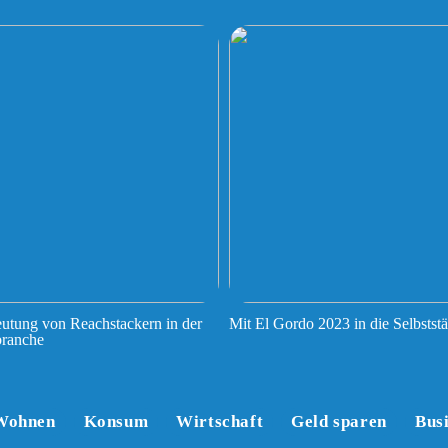
utung von Reachstackern in der
Mit El Gordo 2023 in die Selbststä
branche
Wohnen
Konsum
Wirtschaft
Geld sparen
Bus