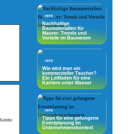
INFO
Nachhaltige
Baumaterialien für
Maurer: Trends und
Vorteile im Bauwesen
INFO
Wie wird man ein
kommerzieller Taucher?
Ein Leitfaden für eine
Karriere unter Wasser
INFO
Tipps für eine gelungene
 Konto
Eventplanung im
Unternehmenskontext