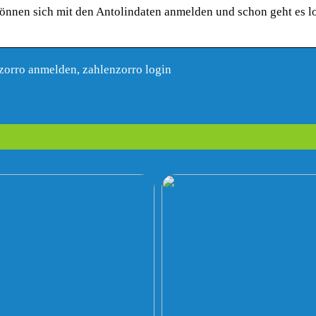
können sich mit den Antolindaten anmelden und schon geht es l
orro anmelden, zahlenzorro login