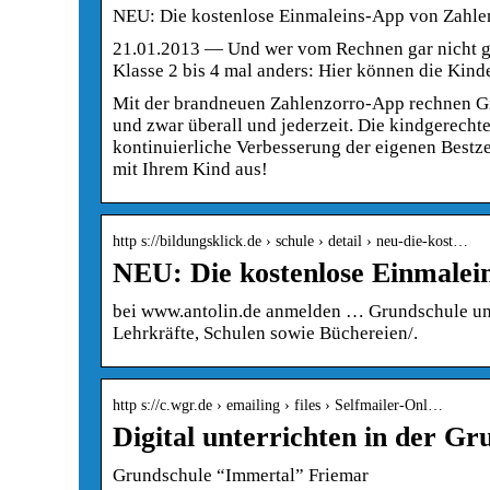
NEU: Die kostenlose Einmaleins-App von Zahle
21.01.2013 — Und wer vom Rechnen gar nicht 
Klasse 2 bis 4 mal anders: Hier können die Kin
Mit der brandneuen Zahlenzorro-App rechnen Gr
und zwar überall und jederzeit. Die kindgerech
kontinuierliche Verbesserung der eigenen Bestze
mit Ihrem Kind aus!
http s://bildungsklick.de › schule › detail › neu-die-kost…
NEU: Die kostenlose Einmalei
bei www.antolin.de anmelden … Grundschule un
Lehrkräfte, Schulen sowie Büchereien/.
http s://c.wgr.de › emailing › files › Selfmailer-Onl…
Digital unterrichten in der 
Grundschule “Immertal” Friemar