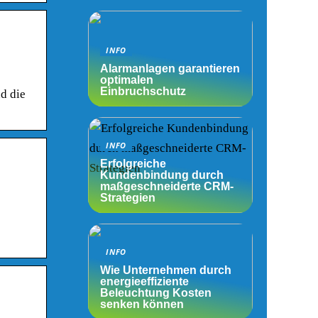
INFO
Alarmanlagen garantieren
optimalen
Einbruchschutz
d die
INFO
Erfolgreiche
Kundenbindung durch
maßgeschneiderte CRM-
Strategien
INFO
Wie Unternehmen durch
energieeffiziente
Beleuchtung Kosten
senken können