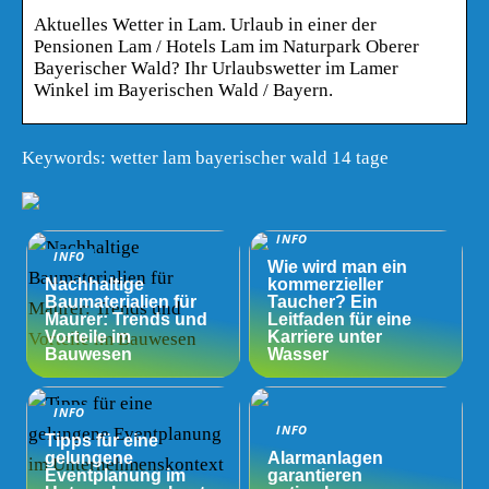
Aktuelles Wetter in Lam. Urlaub in einer der
Pensionen Lam / Hotels Lam im Naturpark Oberer
Bayerischer Wald? Ihr Urlaubswetter im Lamer
Winkel im Bayerischen Wald / Bayern.
Keywords: wetter lam bayerischer wald 14 tage
INFO
INFO
Wie wird man ein
Nachhaltige
kommerzieller
Baumaterialien für
Taucher? Ein
Maurer: Trends und
Leitfaden für eine
Vorteile im
Karriere unter
Bauwesen
Wasser
INFO
INFO
Tipps für eine
gelungene
Alarmanlagen
Eventplanung im
garantieren