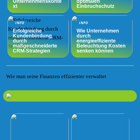
Unternehmenskonte
optimalen
xt
Einbruchschutz
INFO
INFO
Erfolgreiche
Wie Unternehmen
Kundenbindung
durch
durch
energieeffiziente
maßgeschneiderte
Beleuchtung Kosten
CRM-Strategien
senken können
Wie man seine Finanzen effizienter verwaltet