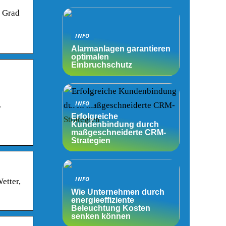
1 Grad
INFO
Alarmanlagen garantieren
optimalen
Einbruchschutz
.
INFO
Erfolgreiche
Kundenbindung durch
maßgeschneiderte CRM-
Strategien
INFO
etter,
Wie Unternehmen durch
energieeffiziente
Beleuchtung Kosten
senken können