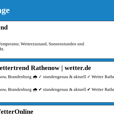
age
end
Temperatur, Wetterzustand, Sonnenstunden und
ht.
ttertrend Rathenow | wetter.de
enow, Brandenburg 🌧️ ✓ stundengenau & aktuell ✓ Wetter Rat
enow, Brandenburg 🌧️ ✔ stundengenau & aktuell ✔ Wetter Rat
etterOnline