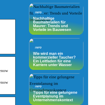
INFO
Nachhaltige
Baumaterialien für
Maurer: Trends und
Vorteile im Bauwesen
INFO
Wie wird man ein
kommerzieller Taucher?
Ein Leitfaden für eine
Karriere unter Wasser
henow
henow
INFO
Tipps für eine gelungene
Eventplanung im
Unternehmenskontext