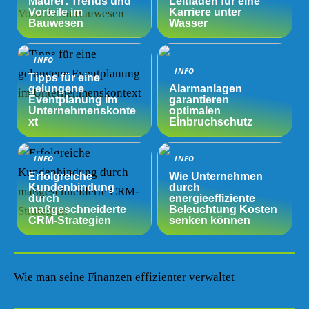
Maurer: Trends und
Leitfaden für eine
Vorteile im
Karriere unter
Bauwesen
Wasser
INFO
INFO
Tipps für eine
gelungene
Alarmanlagen
Eventplanung im
garantieren
Unternehmenskonte
optimalen
xt
Einbruchschutz
INFO
INFO
Erfolgreiche
Wie Unternehmen
Kundenbindung
durch
durch
energieeffiziente
maßgeschneiderte
Beleuchtung Kosten
CRM-Strategien
senken können
Wie man seine Finanzen effizienter verwaltet