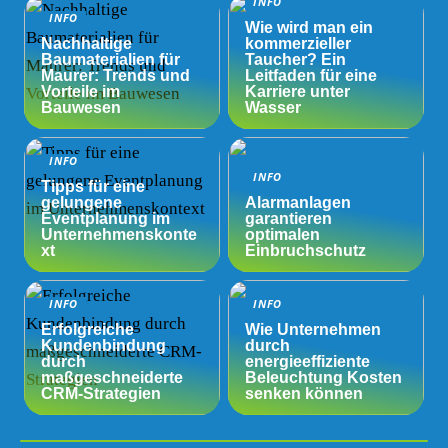
INFO
INFO
Wie wird man ein
Nachhaltige
kommerzieller
Baumaterialien für
Taucher? Ein
Maurer: Trends und
Leitfaden für eine
Vorteile im
Karriere unter
Bauwesen
Wasser
INFO
INFO
Tipps für eine
gelungene
Alarmanlagen
Eventplanung im
garantieren
Unternehmenskonte
optimalen
xt
Einbruchschutz
INFO
INFO
Erfolgreiche
Wie Unternehmen
Kundenbindung
durch
durch
energieeffiziente
maßgeschneiderte
Beleuchtung Kosten
CRM-Strategien
senken können