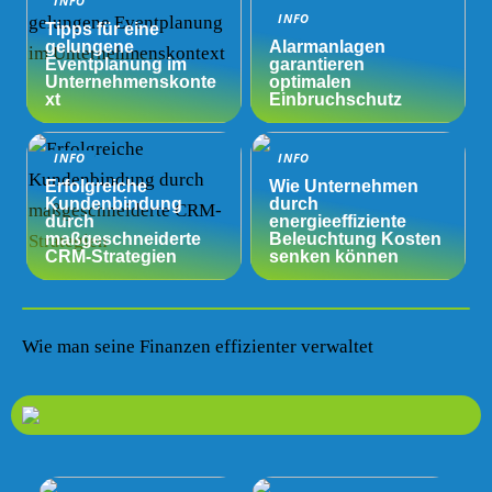
INFO
INFO
Tipps für eine
gelungene
Alarmanlagen
Eventplanung im
garantieren
Unternehmenskonte
optimalen
xt
Einbruchschutz
INFO
INFO
Erfolgreiche
Wie Unternehmen
Kundenbindung
durch
durch
energieeffiziente
maßgeschneiderte
Beleuchtung Kosten
CRM-Strategien
senken können
Wie man seine Finanzen effizienter verwaltet