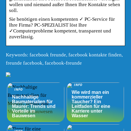
wollen und niemand außer Ihnen Ihre Kontakte sehen
soll.
Sie benötigen einen kompetenten ✓ PC-Service für
Ihre Firma? PC-SPEZIALIST löst Ihre
✓Computerprobleme kompetent, transparent und
zuverlässig.
Keywords: facebook freunde, facebook kontakte finden,
freunde facebook, facebook-freunde
INFO
INFO
Wie wird man ein
Nachhaltige
kommerzieller
Baumaterialien für
Taucher? Ein
Maurer: Trends und
Leitfaden für eine
Vorteile im
Karriere unter
Bauwesen
Wasser