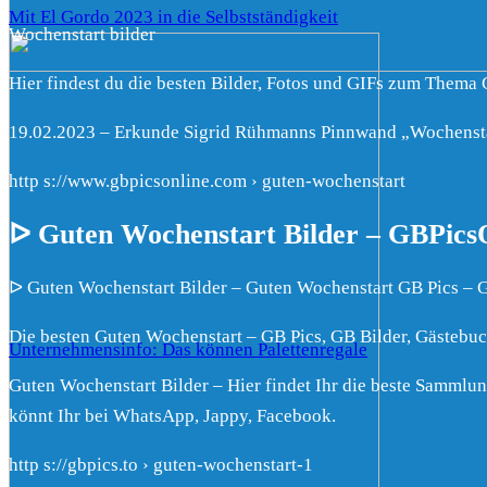
Mit El Gordo 2023 in die Selbstständigkeit
Wochenstart bilder
Hier findest du die besten Bilder, Fotos und GIFs zum Thema 
19.02.2023 – Erkunde Sigrid Rühmanns Pinnwand „Wochenstart 
http s://www.gbpicsonline.com › guten-wochenstart
ᐅ Guten Wochenstart Bilder – GBPicsO
ᐅ Guten Wochenstart Bilder – Guten Wochenstart GB Pics – 
Die besten Guten Wochenstart – GB Pics, GB Bilder, Gästebuch
Unternehmensinfo: Das können Palettenregale
Guten Wochenstart Bilder – Hier findet Ihr die beste Sammlu
könnt Ihr bei WhatsApp, Jappy, Facebook.
http s://gbpics.to › guten-wochenstart-1